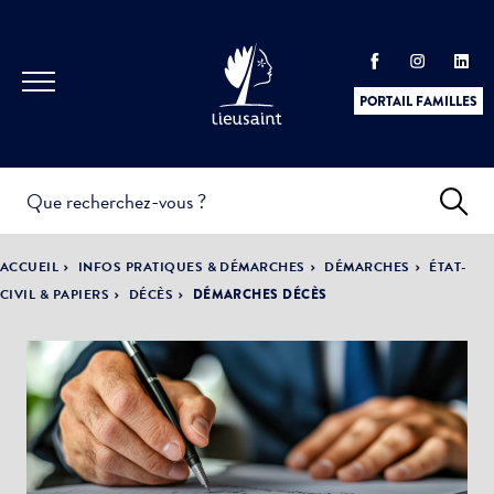
PORTAIL FAMILLES
INFOS
PRATIQUES &
ACTUALITÉS &
ACCUEIL
INFOS PRATIQUES & DÉMARCHES
DÉMARCHES
ÉTAT-
DÉMARCHES
ÉVÈNEMENTS
CIVIL & PAPIERS
DÉCÈS
DÉMARCHES DÉCÈS
DÉMOCRATIE
LA VILLE
PARTICIPATIVE