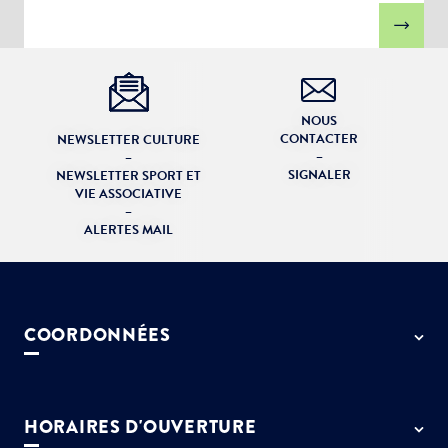
NOUS
CONTACTER
NEWSLETTER CULTURE
–
–
SIGNALER
NEWSLETTER SPORT ET
VIE ASSOCIATIVE
–
ALERTES MAIL
COORDONNÉES
50 rue de Paris - 77127 Lieusaint
01 64 13 55 55
HORAIRES D'OUVERTURE