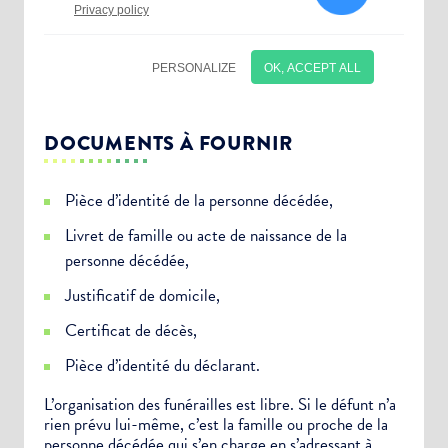
DOCUMENTS À FOURNIR
Pièce d’identité de la personne décédée,
Livret de famille ou acte de naissance de la
personne décédée,
Justificatif de domicile,
Certificat de décès,
Choisissez votre abonnement :
Pièce d’identité du déclarant.
Alertes Mail
L’organisation des funérailles est libre. Si le défunt n’a
rien prévu lui-même, c’est la famille ou proche de la
Newsletter Culture
personne décédée qui s’en charge en s’adressant à