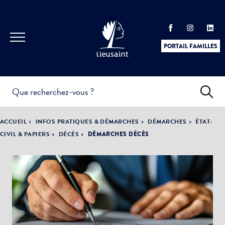
PORTAIL FAMILLES
INFOS
PRATIQUES &
ACTUALITÉS &
ACCUEIL
INFOS PRATIQUES & DÉMARCHES
DÉMARCHES
ÉTAT-
DÉMARCHES
ÉVÈNEMENTS
CIVIL & PAPIERS
DÉCÈS
DÉMARCHES DÉCÈS
DÉMOCRATIE
LA VILLE
PARTICIPATIVE