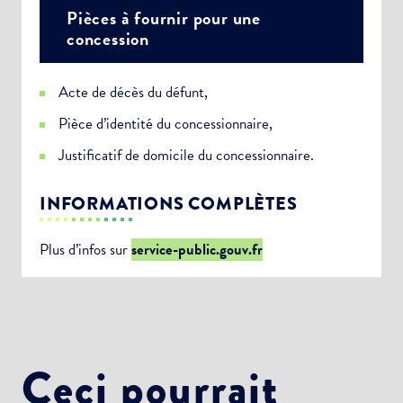
Pièces à fournir pour une
Newsletter Culture
concession
Newsletter Sport et Vie associative
Acte de décès du défunt,
Pièce d’identité du concessionnaire,
Justificatif de domicile du concessionnaire.
INFORMATIONS COMPLÈTES
Plus d’infos sur
service-public.gouv.fr
Ceci pourrait