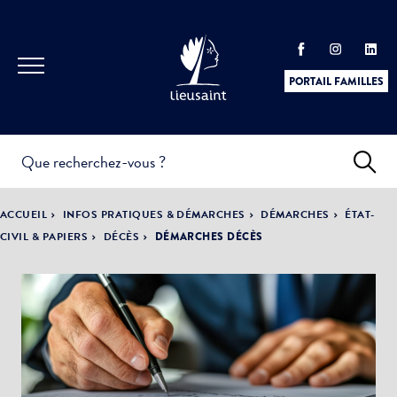
PORTAIL FAMILLES
INFOS
PRATIQUES &
ACTUALITÉS &
ACCUEIL
INFOS PRATIQUES & DÉMARCHES
DÉMARCHES
ÉTAT-
DÉMARCHES
ÉVÈNEMENTS
CIVIL & PAPIERS
DÉCÈS
DÉMARCHES DÉCÈS
DÉMOCRATIE
LA VILLE
PARTICIPATIVE