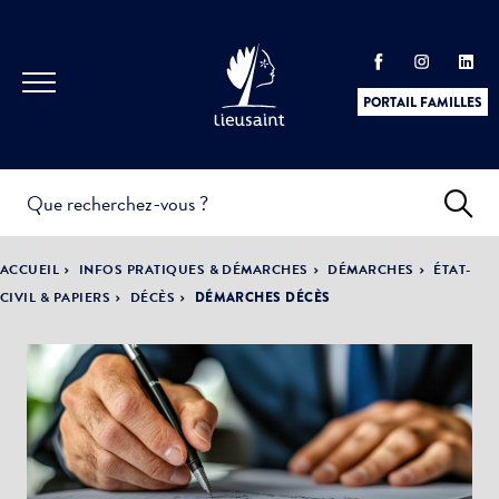
PORTAIL FAMILLES
INFOS
PRATIQUES &
ACTUALITÉS &
ACCUEIL
INFOS PRATIQUES & DÉMARCHES
DÉMARCHES
ÉTAT-
DÉMARCHES
ÉVÈNEMENTS
CIVIL & PAPIERS
DÉCÈS
DÉMARCHES DÉCÈS
DÉMOCRATIE
LA VILLE
PARTICIPATIVE