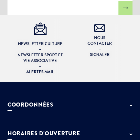
NOUS
CONTACTER
NEWSLETTER CULTURE
–
–
SIGNALER
NEWSLETTER SPORT ET
VIE ASSOCIATIVE
–
ALERTES MAIL
COORDONNÉES
50 rue de Paris - 77127 Lieusaint
01 64 13 55 55
HORAIRES D'OUVERTURE