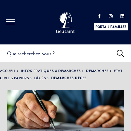
PORTAIL FAMILLES
INFOS
PRATIQUES &
ACTUALITÉS &
ACCUEIL
INFOS PRATIQUES & DÉMARCHES
DÉMARCHES
ÉTAT-
DÉMARCHES
ÉVÈNEMENTS
CIVIL & PAPIERS
DÉCÈS
DÉMARCHES DÉCÈS
DÉMOCRATIE
LA VILLE
PARTICIPATIVE