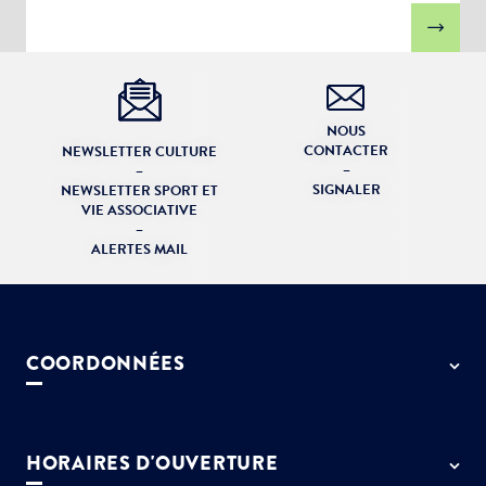
NOUS
CONTACTER
NEWSLETTER CULTURE
–
–
SIGNALER
NEWSLETTER SPORT ET
VIE ASSOCIATIVE
–
ALERTES MAIL
COORDONNÉES
50 rue de Paris - 77127 Lieusaint
01 64 13 55 55
HORAIRES D'OUVERTURE