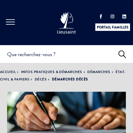
PORTAIL FAMILLES
INFOS
PRATIQUES &
ACTUALITÉS &
ACCUEIL
INFOS PRATIQUES & DÉMARCHES
DÉMARCHES
ÉTAT-
DÉMARCHES
ÉVÈNEMENTS
CIVIL & PAPIERS
DÉCÈS
DÉMARCHES DÉCÈS
DÉMOCRATIE
LA VILLE
PARTICIPATIVE