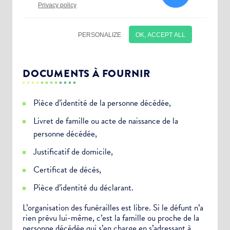
DOCUMENTS À FOURNIR
Pièce d’identité de la personne décédée,
Livret de famille ou acte de naissance de la
personne décédée,
Justificatif de domicile,
Certificat de décès,
Choisissez votre abonnement :
Pièce d’identité du déclarant.
Alertes Mail
L’organisation des funérailles est libre. Si le défunt n’a
rien prévu lui-même, c’est la famille ou proche de la
Newsletter Culture
personne décédée qui s’en charge en s’adressant à