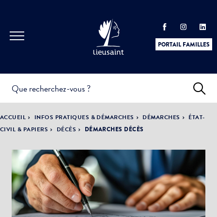
PORTAIL FAMILLES
INFOS
PRATIQUES &
ACTUALITÉS &
ACCUEIL
INFOS PRATIQUES & DÉMARCHES
DÉMARCHES
ÉTAT-
DÉMARCHES
ÉVÈNEMENTS
CIVIL & PAPIERS
DÉCÈS
DÉMARCHES DÉCÈS
DÉMOCRATIE
LA VILLE
PARTICIPATIVE