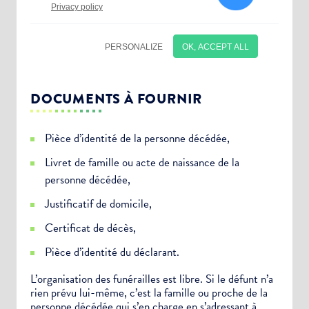
DOCUMENTS À FOURNIR
Pièce d’identité de la personne décédée,
Livret de famille ou acte de naissance de la
personne décédée,
Justificatif de domicile,
Certificat de décès,
Choisissez votre abonnement :
Pièce d’identité du déclarant.
Alertes Mail
L’organisation des funérailles est libre. Si le défunt n’a
rien prévu lui-même, c’est la famille ou proche de la
Newsletter Culture
personne décédée qui s’en charge en s’adressant à