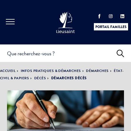
PORTAIL FAMILLES
INFOS
PRATIQUES &
ACTUALITÉS &
ACCUEIL
INFOS PRATIQUES & DÉMARCHES
DÉMARCHES
ÉTAT-
DÉMARCHES
ÉVÈNEMENTS
CIVIL & PAPIERS
DÉCÈS
DÉMARCHES DÉCÈS
DÉMOCRATIE
LA VILLE
PARTICIPATIVE