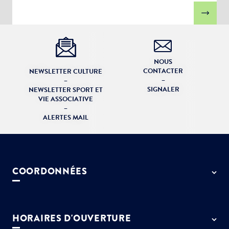
NOUS
CONTACTER
NEWSLETTER CULTURE
–
–
SIGNALER
NEWSLETTER SPORT ET
VIE ASSOCIATIVE
–
ALERTES MAIL
COORDONNÉES
50 rue de Paris - 77127 Lieusaint
01 64 13 55 55
HORAIRES D'OUVERTURE