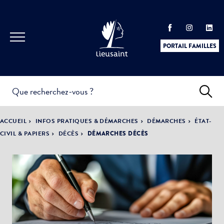
PORTAIL FAMILLES
INFOS
PRATIQUES &
ACTUALITÉS &
ACCUEIL
INFOS PRATIQUES & DÉMARCHES
DÉMARCHES
ÉTAT-
DÉMARCHES
ÉVÈNEMENTS
CIVIL & PAPIERS
DÉCÈS
DÉMARCHES DÉCÈS
DÉMOCRATIE
LA VILLE
PARTICIPATIVE