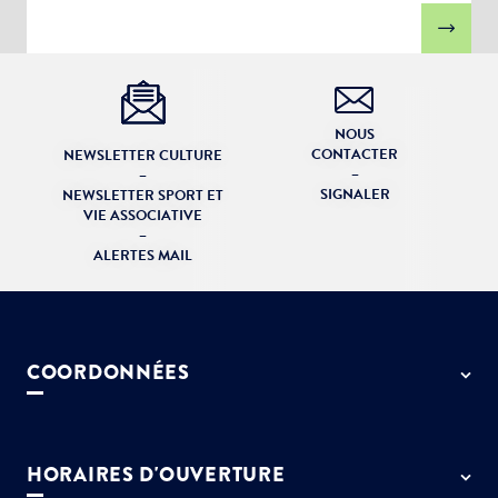
NOUS
CONTACTER
NEWSLETTER CULTURE
–
–
SIGNALER
NEWSLETTER SPORT ET
VIE ASSOCIATIVE
–
ALERTES MAIL
COORDONNÉES
50 rue de Paris - 77127 Lieusaint
01 64 13 55 55
HORAIRES D'OUVERTURE