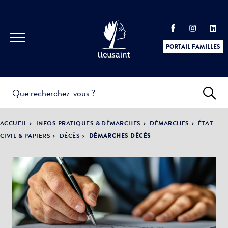
PORTAIL FAMILLES
INFOS
PRATIQUES &
ACTUALITÉS &
ACCUEIL
INFOS PRATIQUES & DÉMARCHES
DÉMARCHES
ÉTAT-
DÉMARCHES
ÉVÈNEMENTS
CIVIL & PAPIERS
DÉCÈS
DÉMARCHES DÉCÈS
DÉMOCRATIE
LA VILLE
PARTICIPATIVE