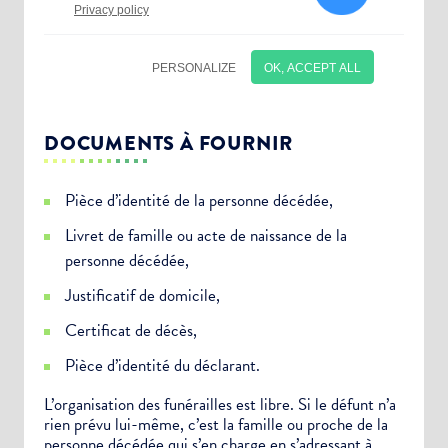
DOCUMENTS À FOURNIR
Pièce d’identité de la personne décédée,
Livret de famille ou acte de naissance de la
personne décédée,
Justificatif de domicile,
Certificat de décès,
Choisissez votre abonnement :
Pièce d’identité du déclarant.
Alertes Mail
L’organisation des funérailles est libre. Si le défunt n’a
rien prévu lui-même, c’est la famille ou proche de la
Newsletter Culture
personne décédée qui s’en charge en s’adressant à