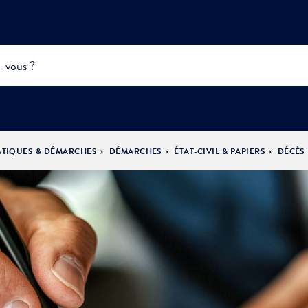
ATIQUES & DÉMARCHES
DÉMARCHES
ÉTAT-CIVIL & PAPIERS
DÉCÈS
INFOS
PRATIQUES &
ACTUALITÉS &
DÉMOCRATIE
DÉMARCHES
ÉVÈNEMENTS
LA VILLE
PARTICIPATIVE