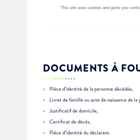
Choisissez votre abonne
Alertes Mail
DOCUMENTS À FO
Newsletter Culture
Newsletter Sport et Vie asso
Pièce d’identité de la personne décédée,
Livret de famille ou acte de naissance de l
Justificatif de domicile,
Certificat de décès,
Pièce d’identité du déclarant.