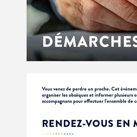
Enfance & jeunesse
Famille
Élus du conseil municipal
Ville bienveillante
Cadre de vie
Logement
Séances du Conseil municipal
Ville éducative
DÉMARCHES
Culture
État-civil & papiers
Actes administratifs
Ville écologique
Temps libre
Citoyenneté
Solidarité
Location de salles
Vous venez de perdre un proche. Cet événem
organiser les obsèques et informer plusieurs o
accompagnons pour effectuer l’ensemble de c
Annuaires & carte interactive
Urbanisme
RENDEZ-VOUS EN 
Je suis senior