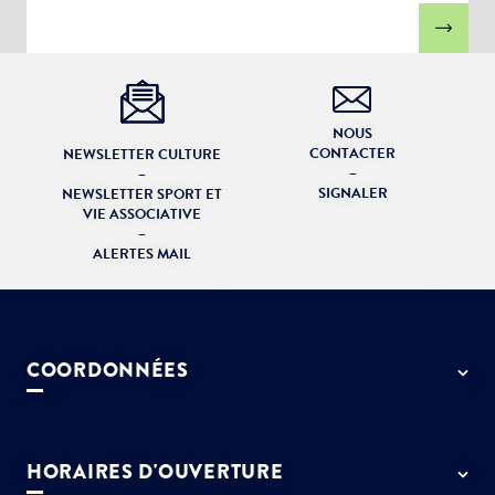
NOUS
CONTACTER
NEWSLETTER CULTURE
–
–
SIGNALER
NEWSLETTER SPORT ET
VIE ASSOCIATIVE
–
ALERTES MAIL
COORDONNÉES
50 rue de Paris - 77127 Lieusaint
01 64 13 55 55
HORAIRES D'OUVERTURE