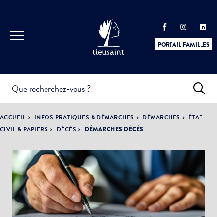
PORTAIL FAMILLES
INFOS
PRATIQUES &
ACTUALITÉS &
ACCUEIL
INFOS PRATIQUES & DÉMARCHES
DÉMARCHES
ÉTAT-
DÉMARCHES
ÉVÈNEMENTS
CIVIL & PAPIERS
DÉCÈS
DÉMARCHES DÉCÈS
DÉMOCRATIE
LA VILLE
PARTICIPATIVE