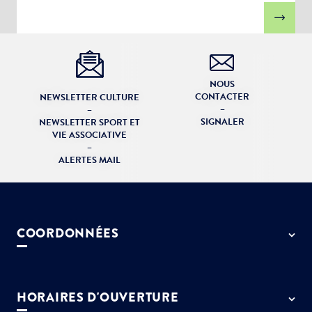
NOUS
CONTACTER
NEWSLETTER CULTURE
–
–
SIGNALER
NEWSLETTER SPORT ET
VIE ASSOCIATIVE
–
ALERTES MAIL
COORDONNÉES
50 rue de Paris - 77127 Lieusaint
01 64 13 55 55
HORAIRES D'OUVERTURE