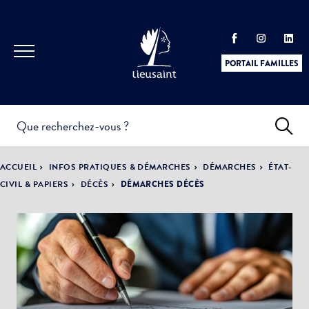
PORTAIL FAMILLES
INFOS
PRATIQUES &
ACTUALITÉS &
ACCUEIL
INFOS PRATIQUES & DÉMARCHES
DÉMARCHES
ÉTAT-
DÉMARCHES
ÉVÈNEMENTS
CIVIL & PAPIERS
DÉCÈS
DÉMARCHES DÉCÈS
DÉMOCRATIE
LA VILLE
PARTICIPATIVE