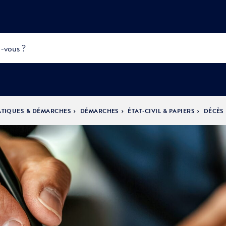
ATIQUES & DÉMARCHES
DÉMARCHES
ÉTAT-CIVIL & PAPIERS
DÉCÈS
INFOS
PRATIQUES &
ACTUALITÉS &
DÉMOCRATIE
DÉMARCHES
ÉVÈNEMENTS
LA VILLE
PARTICIPATIVE