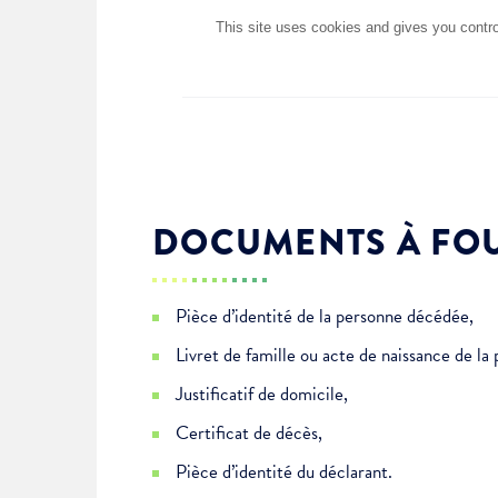
Choisissez votre abonne
Alertes Mail
DOCUMENTS À FO
Newsletter Culture
Newsletter Sport et Vie asso
Pièce d’identité de la personne décédée,
Livret de famille ou acte de naissance de l
Justificatif de domicile,
Certificat de décès,
Pièce d’identité du déclarant.