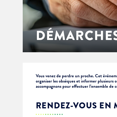
Enfance & jeunesse
Famille
Élus du conseil municipal
Ville bienveillante
Cadre de vie
Logement
Séances du Conseil municipal
Ville éducative
DÉMARCHES
Culture
État-civil & papiers
Actes administratifs
Ville écologique
Temps libre
Citoyenneté
Solidarité
Location de salles
Vous venez de perdre un proche. Cet événem
organiser les obsèques et informer plusieurs o
accompagnons pour effectuer l’ensemble de c
Annuaires & carte interactive
Urbanisme
RENDEZ-VOUS EN 
Je suis senior