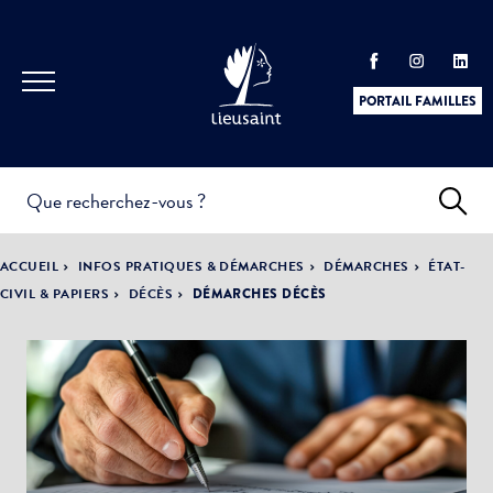
PORTAIL FAMILLES
INFOS
PRATIQUES &
ACTUALITÉS &
ACCUEIL
INFOS PRATIQUES & DÉMARCHES
DÉMARCHES
ÉTAT-
DÉMARCHES
ÉVÈNEMENTS
CIVIL & PAPIERS
DÉCÈS
DÉMARCHES DÉCÈS
DÉMOCRATIE
LA VILLE
PARTICIPATIVE