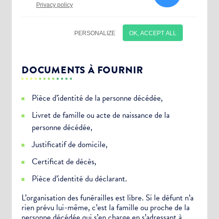
DOCUMENTS À FOURNIR
Pièce d’identité de la personne décédée,
Livret de famille ou acte de naissance de la
personne décédée,
Justificatif de domicile,
Certificat de décès,
Choisissez votre abonnement :
Pièce d’identité du déclarant.
Alertes Mail
L’organisation des funérailles est libre. Si le défunt n’a
rien prévu lui-même, c’est la famille ou proche de la
Newsletter Culture
personne décédée qui s’en charge en s’adressant à