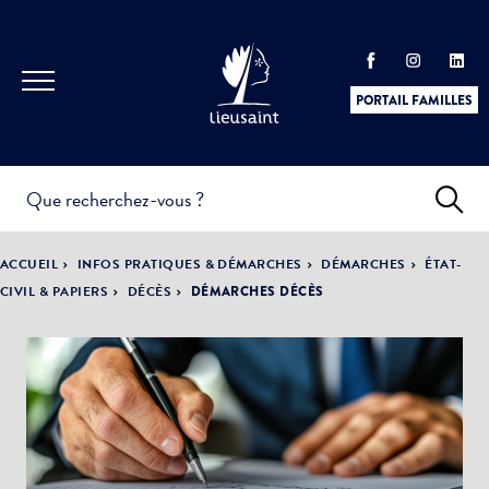
PORTAIL FAMILLES
INFOS
PRATIQUES &
ACTUALITÉS &
ACCUEIL
INFOS PRATIQUES & DÉMARCHES
DÉMARCHES
ÉTAT-
DÉMARCHES
ÉVÈNEMENTS
CIVIL & PAPIERS
DÉCÈS
DÉMARCHES DÉCÈS
DÉMOCRATIE
LA VILLE
PARTICIPATIVE