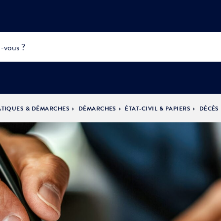
ATIQUES & DÉMARCHES
DÉMARCHES
ÉTAT-CIVIL & PAPIERS
DÉCÈS
INFOS
PRATIQUES &
ACTUALITÉS &
DÉMOCRATIE
DÉMARCHES
ÉVÈNEMENTS
LA VILLE
PARTICIPATIVE