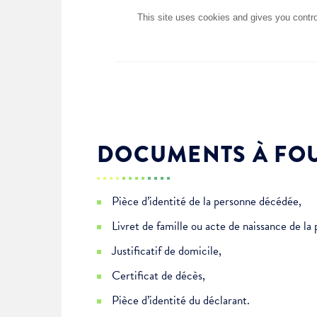
Choisissez votre abonne
Alertes Mail
DOCUMENTS À FO
Newsletter Culture
Newsletter Sport et Vie asso
Pièce d’identité de la personne décédée,
Livret de famille ou acte de naissance de l
Justificatif de domicile,
Certificat de décès,
Pièce d’identité du déclarant.