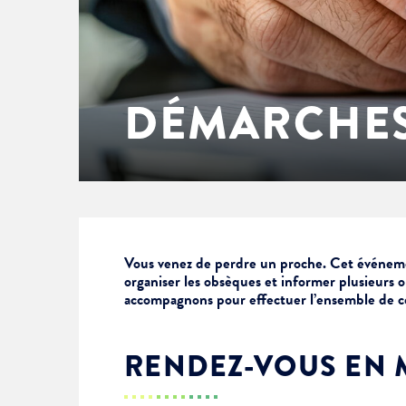
Enfance & jeunesse
Famille
Élus du conseil municipal
Ville bienveillante
Cadre de vie
Logement
Séances du Conseil municipal
Ville éducative
DÉMARCHES
Culture
État-civil & papiers
Actes administratifs
Ville écologique
Temps libre
Citoyenneté
Solidarité
Location de salles
Vous venez de perdre un proche. Cet événem
organiser les obsèques et informer plusieurs o
accompagnons pour effectuer l’ensemble de c
Annuaires & carte interactive
Urbanisme
RENDEZ-VOUS EN 
Je suis senior