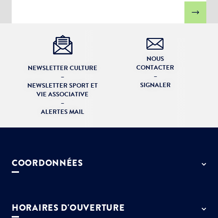
NOUS
CONTACTER
NEWSLETTER CULTURE
–
–
SIGNALER
NEWSLETTER SPORT ET
VIE ASSOCIATIVE
–
ALERTES MAIL
COORDONNÉES
50 rue de Paris - 77127 Lieusaint
01 64 13 55 55
HORAIRES D'OUVERTURE