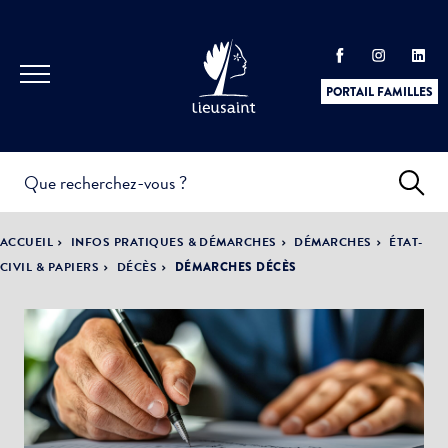
PORTAIL FAMILLES
INFOS
PRATIQUES &
ACTUALITÉS &
ACCUEIL
INFOS PRATIQUES & DÉMARCHES
DÉMARCHES
ÉTAT-
DÉMARCHES
ÉVÈNEMENTS
CIVIL & PAPIERS
DÉCÈS
DÉMARCHES DÉCÈS
DÉMOCRATIE
LA VILLE
PARTICIPATIVE