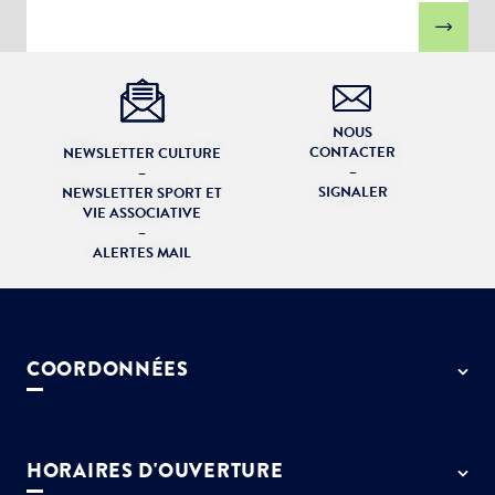
NOUS
CONTACTER
NEWSLETTER CULTURE
–
–
SIGNALER
NEWSLETTER SPORT ET
VIE ASSOCIATIVE
–
ALERTES MAIL
COORDONNÉES
50 rue de Paris - 77127 Lieusaint
01 64 13 55 55
HORAIRES D'OUVERTURE