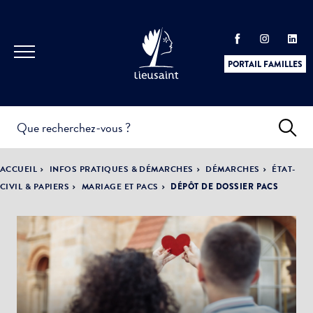
PORTAIL FAMILLES
INFOS
PRATIQUES &
ACTUALITÉS &
ACCUEIL
INFOS PRATIQUES & DÉMARCHES
DÉMARCHES
ÉTAT-
DÉMARCHES
ÉVÈNEMENTS
CIVIL & PAPIERS
MARIAGE ET PACS
DÉPÔT DE DOSSIER PACS
DÉMOCRATIE
LA VILLE
PARTICIPATIVE