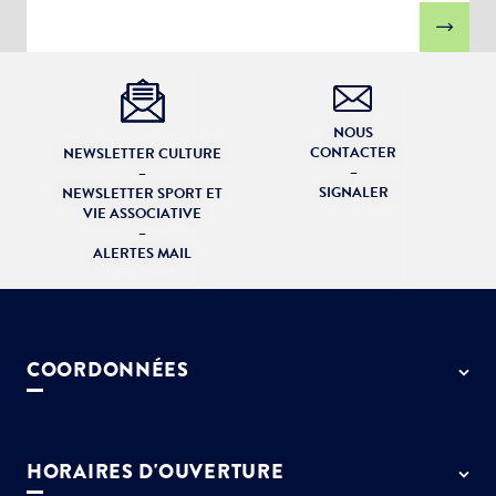
NOUS
CONTACTER
NEWSLETTER CULTURE
–
–
SIGNALER
NEWSLETTER SPORT ET
VIE ASSOCIATIVE
–
ALERTES MAIL
COORDONNÉES
50 rue de Paris - 77127 Lieusaint
01 64 13 55 55
HORAIRES D'OUVERTURE