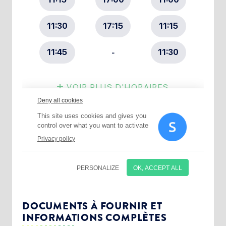
Choisissez votre abonnement :
Alertes Mail
Newsletter Culture
DOCUMENTS À FOURNIR ET
INFORMATIONS COMPLÈTES
Newsletter Sport et Vie associative