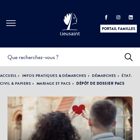
PORTAIL FAMILLES
INFOS
PRATIQUES &
ACTUALITÉS &
ACCUEIL
INFOS PRATIQUES & DÉMARCHES
DÉMARCHES
ÉTAT-
DÉMARCHES
ÉVÈNEMENTS
CIVIL & PAPIERS
MARIAGE ET PACS
DÉPÔT DE DOSSIER PACS
DÉMOCRATIE
LA VILLE
PARTICIPATIVE