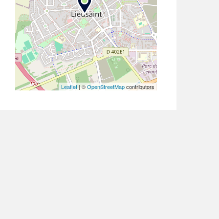
Leaflet
| ©
OpenStreetMap
contributors