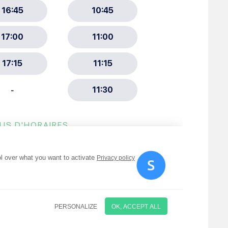
ment :
ciative