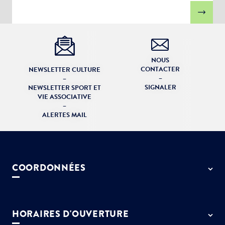
NOUS
CONTACTER
NEWSLETTER CULTURE
–
–
SIGNALER
NEWSLETTER SPORT ET
VIE ASSOCIATIVE
–
ALERTES MAIL
COORDONNÉES
50 rue de Paris - 77127 Lieusaint
01 64 13 55 55
HORAIRES D'OUVERTURE