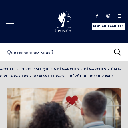
PORTAIL FAMILLES
INFOS
PRATIQUES &
ACTUALITÉS &
ACCUEIL
INFOS PRATIQUES & DÉMARCHES
DÉMARCHES
ÉTAT-
DÉMARCHES
ÉVÈNEMENTS
CIVIL & PAPIERS
MARIAGE ET PACS
DÉPÔT DE DOSSIER PACS
DÉMOCRATIE
LA VILLE
PARTICIPATIVE