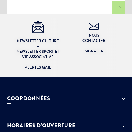
NOUS
CONTACTER
NEWSLETTER CULTURE
–
–
SIGNALER
NEWSLETTER SPORT ET
VIE ASSOCIATIVE
–
ALERTES MAIL
COORDONNÉES
50 rue de Paris - 77127 Lieusaint
01 64 13 55 55
HORAIRES D'OUVERTURE