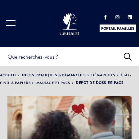
PORTAIL FAMILLES
INFOS
PRATIQUES &
ACTUALITÉS &
ACCUEIL
INFOS PRATIQUES & DÉMARCHES
DÉMARCHES
ÉTAT-
DÉMARCHES
ÉVÈNEMENTS
CIVIL & PAPIERS
MARIAGE ET PACS
DÉPÔT DE DOSSIER PACS
DÉMOCRATIE
LA VILLE
PARTICIPATIVE