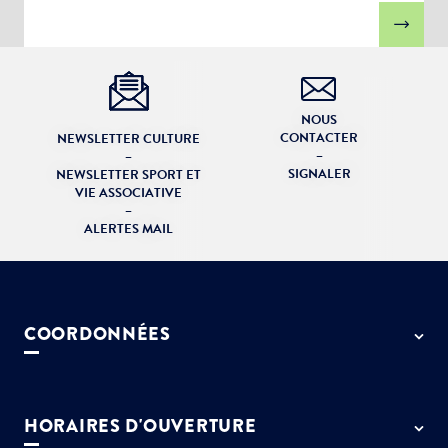
NOUS
CONTACTER
NEWSLETTER CULTURE
–
–
SIGNALER
NEWSLETTER SPORT ET
VIE ASSOCIATIVE
–
ALERTES MAIL
COORDONNÉES
50 rue de Paris - 77127 Lieusaint
01 64 13 55 55
HORAIRES D'OUVERTURE