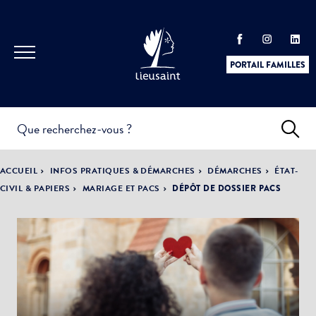
PORTAIL FAMILLES
INFOS
PRATIQUES &
ACTUALITÉS &
ACCUEIL
INFOS PRATIQUES & DÉMARCHES
DÉMARCHES
ÉTAT-
DÉMARCHES
ÉVÈNEMENTS
CIVIL & PAPIERS
MARIAGE ET PACS
DÉPÔT DE DOSSIER PACS
DÉMOCRATIE
LA VILLE
PARTICIPATIVE