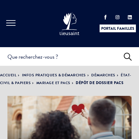
PORTAIL FAMILLES
INFOS
PRATIQUES &
ACTUALITÉS &
ACCUEIL
INFOS PRATIQUES & DÉMARCHES
DÉMARCHES
ÉTAT-
DÉMARCHES
ÉVÈNEMENTS
CIVIL & PAPIERS
MARIAGE ET PACS
DÉPÔT DE DOSSIER PACS
DÉMOCRATIE
LA VILLE
PARTICIPATIVE