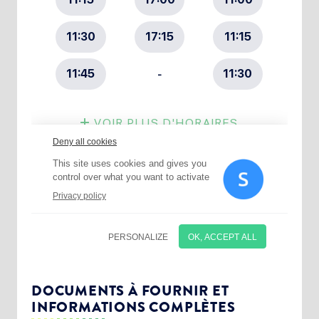
Choisissez votre abonnement :
Alertes Mail
Newsletter Culture
DOCUMENTS À FOURNIR ET
INFORMATIONS COMPLÈTES
Newsletter Sport et Vie associative