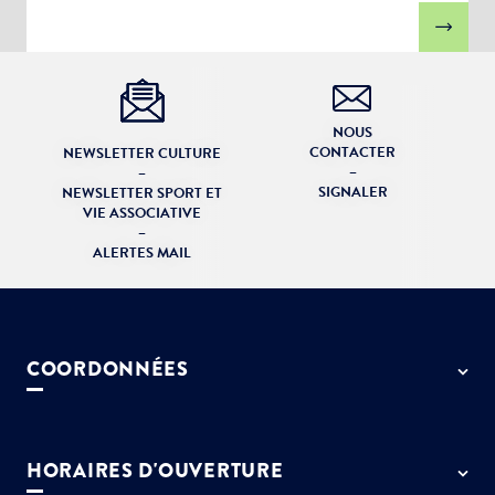
NOUS
CONTACTER
NEWSLETTER CULTURE
–
–
SIGNALER
NEWSLETTER SPORT ET
VIE ASSOCIATIVE
–
ALERTES MAIL
COORDONNÉES
50 rue de Paris - 77127 Lieusaint
01 64 13 55 55
HORAIRES D'OUVERTURE