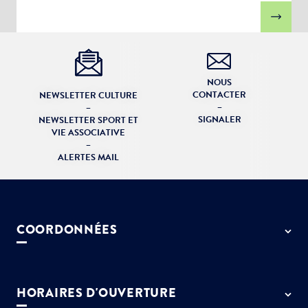
NOUS
CONTACTER
NEWSLETTER CULTURE
–
–
SIGNALER
NEWSLETTER SPORT ET
VIE ASSOCIATIVE
–
ALERTES MAIL
COORDONNÉES
50 rue de Paris - 77127 Lieusaint
01 64 13 55 55
HORAIRES D'OUVERTURE