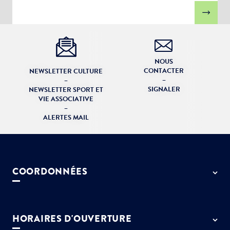
NOUS
CONTACTER
NEWSLETTER CULTURE
–
–
SIGNALER
NEWSLETTER SPORT ET
VIE ASSOCIATIVE
–
ALERTES MAIL
COORDONNÉES
50 rue de Paris - 77127 Lieusaint
01 64 13 55 55
HORAIRES D'OUVERTURE