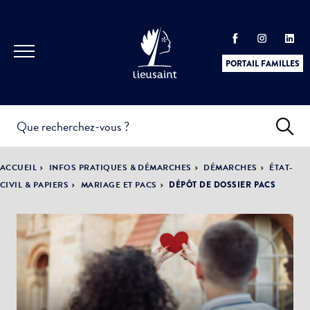
PORTAIL FAMILLES
INFOS
PRATIQUES &
ACTUALITÉS &
ACCUEIL
INFOS PRATIQUES & DÉMARCHES
DÉMARCHES
ÉTAT-
DÉMARCHES
ÉVÈNEMENTS
CIVIL & PAPIERS
MARIAGE ET PACS
DÉPÔT DE DOSSIER PACS
DÉMOCRATIE
LA VILLE
PARTICIPATIVE