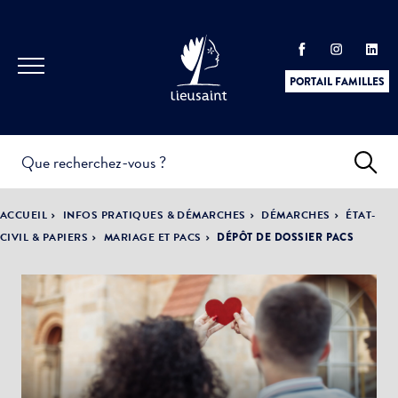
PORTAIL FAMILLES
INFOS
PRATIQUES &
ACTUALITÉS &
ACCUEIL
INFOS PRATIQUES & DÉMARCHES
DÉMARCHES
ÉTAT-
DÉMARCHES
ÉVÈNEMENTS
CIVIL & PAPIERS
MARIAGE ET PACS
DÉPÔT DE DOSSIER PACS
DÉMOCRATIE
LA VILLE
PARTICIPATIVE