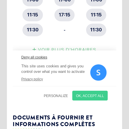
Choisissez votre abonnement :
Alertes Mail
Newsletter Culture
DOCUMENTS À FOURNIR ET
INFORMATIONS COMPLÈTES
Newsletter Sport et Vie associative