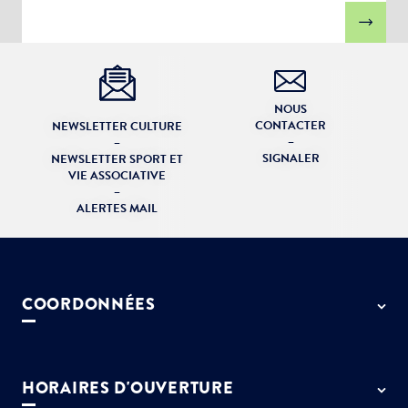
NOUS
CONTACTER
NEWSLETTER CULTURE
–
–
SIGNALER
NEWSLETTER SPORT ET
VIE ASSOCIATIVE
–
ALERTES MAIL
COORDONNÉES
50 rue de Paris - 77127 Lieusaint
01 64 13 55 55
HORAIRES D'OUVERTURE