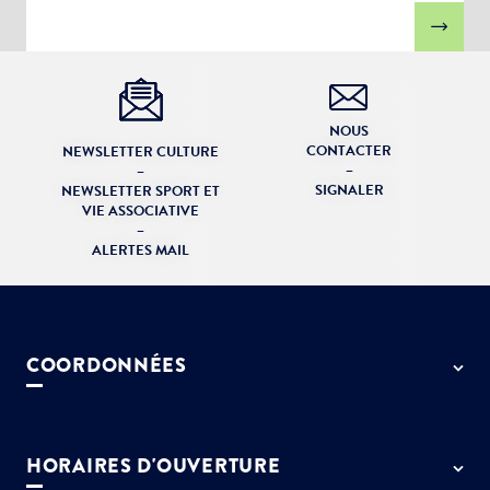
NOUS
CONTACTER
NEWSLETTER CULTURE
–
–
SIGNALER
NEWSLETTER SPORT ET
VIE ASSOCIATIVE
–
ALERTES MAIL
COORDONNÉES
50 rue de Paris - 77127 Lieusaint
01 64 13 55 55
HORAIRES D'OUVERTURE