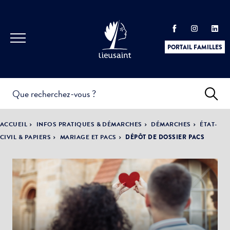
PORTAIL FAMILLES
INFOS
PRATIQUES &
ACTUALITÉS &
ACCUEIL
INFOS PRATIQUES & DÉMARCHES
DÉMARCHES
ÉTAT-
DÉMARCHES
ÉVÈNEMENTS
CIVIL & PAPIERS
MARIAGE ET PACS
DÉPÔT DE DOSSIER PACS
DÉMOCRATIE
LA VILLE
PARTICIPATIVE