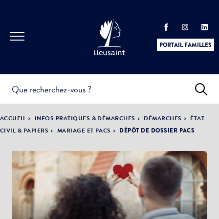
PORTAIL FAMILLES
INFOS
PRATIQUES &
ACTUALITÉS &
ACCUEIL
INFOS PRATIQUES & DÉMARCHES
DÉMARCHES
ÉTAT-
DÉMARCHES
ÉVÈNEMENTS
CIVIL & PAPIERS
MARIAGE ET PACS
DÉPÔT DE DOSSIER PACS
DÉMOCRATIE
LA VILLE
PARTICIPATIVE