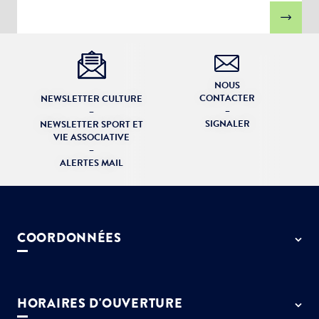
NOUS
CONTACTER
NEWSLETTER CULTURE
–
–
SIGNALER
NEWSLETTER SPORT ET
VIE ASSOCIATIVE
–
ALERTES MAIL
COORDONNÉES
50 rue de Paris - 77127 Lieusaint
01 64 13 55 55
HORAIRES D'OUVERTURE