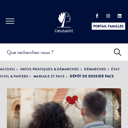
PORTAIL FAMILLES
INFOS
PRATIQUES &
ACTUALITÉS &
ACCUEIL
INFOS PRATIQUES & DÉMARCHES
DÉMARCHES
ÉTAT-
DÉMARCHES
ÉVÈNEMENTS
CIVIL & PAPIERS
MARIAGE ET PACS
DÉPÔT DE DOSSIER PACS
DÉMOCRATIE
LA VILLE
PARTICIPATIVE