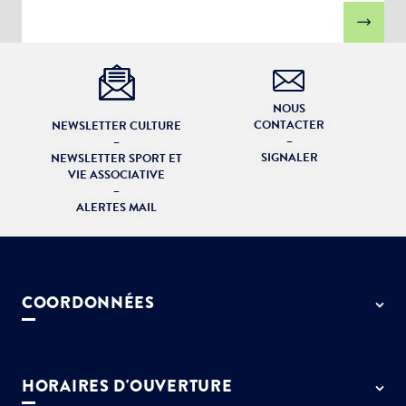
NOUS
CONTACTER
NEWSLETTER CULTURE
–
–
SIGNALER
NEWSLETTER SPORT ET
VIE ASSOCIATIVE
–
ALERTES MAIL
COORDONNÉES
50 rue de Paris - 77127 Lieusaint
01 64 13 55 55
HORAIRES D'OUVERTURE