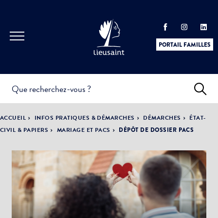
PORTAIL FAMILLES
INFOS
PRATIQUES &
ACTUALITÉS &
ACCUEIL
INFOS PRATIQUES & DÉMARCHES
DÉMARCHES
ÉTAT-
DÉMARCHES
ÉVÈNEMENTS
CIVIL & PAPIERS
MARIAGE ET PACS
DÉPÔT DE DOSSIER PACS
DÉMOCRATIE
LA VILLE
PARTICIPATIVE