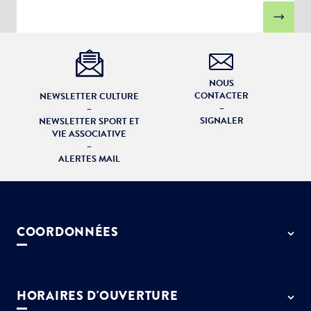
NOUS
CONTACTER
NEWSLETTER CULTURE
–
–
SIGNALER
NEWSLETTER SPORT ET
VIE ASSOCIATIVE
–
ALERTES MAIL
COORDONNÉES
50 rue de Paris - 77127 Lieusaint
01 64 13 55 55
HORAIRES D'OUVERTURE