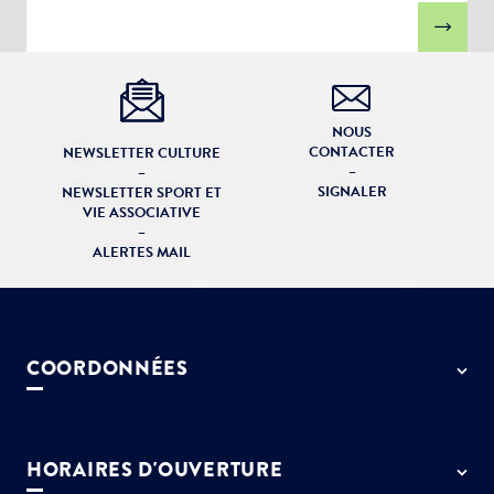
NOUS
CONTACTER
NEWSLETTER CULTURE
–
–
SIGNALER
NEWSLETTER SPORT ET
VIE ASSOCIATIVE
–
ALERTES MAIL
COORDONNÉES
50 rue de Paris - 77127 Lieusaint
01 64 13 55 55
HORAIRES D'OUVERTURE