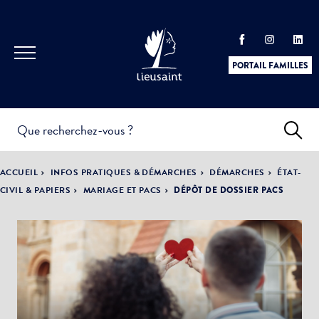
PORTAIL FAMILLES
INFOS
PRATIQUES &
ACTUALITÉS &
ACCUEIL
INFOS PRATIQUES & DÉMARCHES
DÉMARCHES
ÉTAT-
DÉMARCHES
ÉVÈNEMENTS
CIVIL & PAPIERS
MARIAGE ET PACS
DÉPÔT DE DOSSIER PACS
DÉMOCRATIE
LA VILLE
PARTICIPATIVE