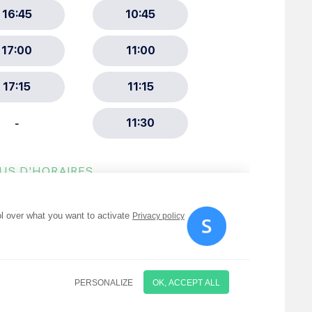
ment :
ciative