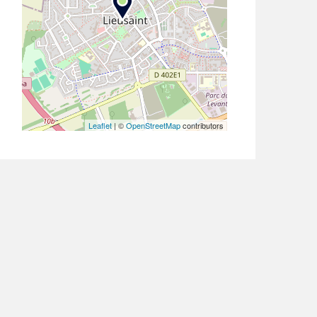
Leaflet
| ©
OpenStreetMap
contributors