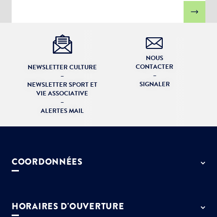
NOUS
CONTACTER
NEWSLETTER CULTURE
–
–
SIGNALER
NEWSLETTER SPORT ET
VIE ASSOCIATIVE
–
ALERTES MAIL
COORDONNÉES
50 rue de Paris - 77127 Lieusaint
01 64 13 55 55
HORAIRES D'OUVERTURE