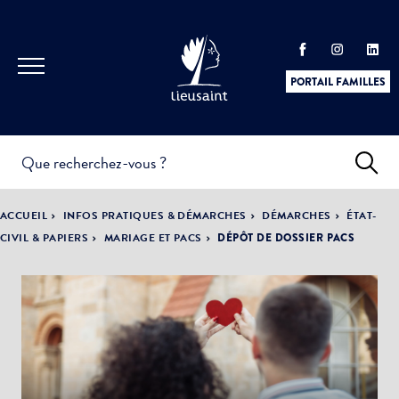
PORTAIL FAMILLES
INFOS
PRATIQUES &
ACTUALITÉS &
ACCUEIL
INFOS PRATIQUES & DÉMARCHES
DÉMARCHES
ÉTAT-
DÉMARCHES
ÉVÈNEMENTS
CIVIL & PAPIERS
MARIAGE ET PACS
DÉPÔT DE DOSSIER PACS
DÉMOCRATIE
LA VILLE
PARTICIPATIVE