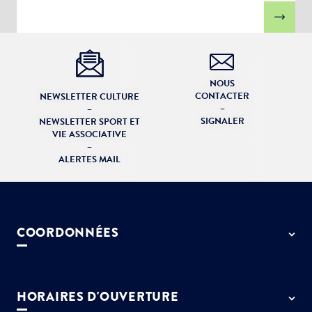
NOUS
CONTACTER
NEWSLETTER CULTURE
–
–
SIGNALER
NEWSLETTER SPORT ET
VIE ASSOCIATIVE
–
ALERTES MAIL
COORDONNÉES
50 rue de Paris - 77127 Lieusaint
01 64 13 55 55
HORAIRES D'OUVERTURE