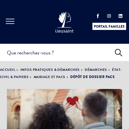
PORTAIL FAMILLES
INFOS
PRATIQUES &
ACTUALITÉS &
ACCUEIL
INFOS PRATIQUES & DÉMARCHES
DÉMARCHES
ÉTAT-
DÉMARCHES
ÉVÈNEMENTS
CIVIL & PAPIERS
MARIAGE ET PACS
DÉPÔT DE DOSSIER PACS
DÉMOCRATIE
LA VILLE
PARTICIPATIVE