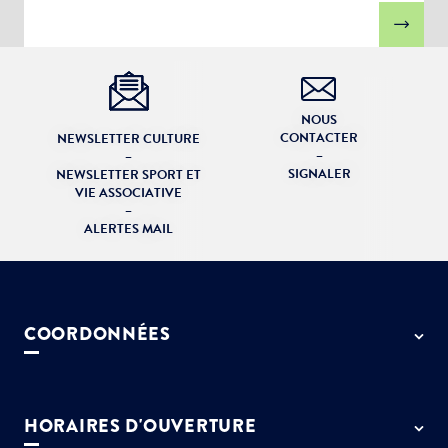
NOUS
CONTACTER
NEWSLETTER CULTURE
–
–
SIGNALER
NEWSLETTER SPORT ET
VIE ASSOCIATIVE
–
ALERTES MAIL
COORDONNÉES
50 rue de Paris - 77127 Lieusaint
01 64 13 55 55
HORAIRES D'OUVERTURE