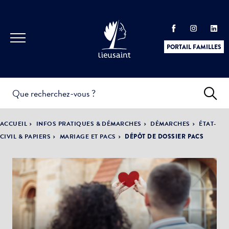
PORTAIL FAMILLES
INFOS
PRATIQUES &
ACTUALITÉS &
ACCUEIL
INFOS PRATIQUES & DÉMARCHES
DÉMARCHES
ÉTAT-
DÉMARCHES
ÉVÈNEMENTS
CIVIL & PAPIERS
MARIAGE ET PACS
DÉPÔT DE DOSSIER PACS
DÉMOCRATIE
LA VILLE
PARTICIPATIVE