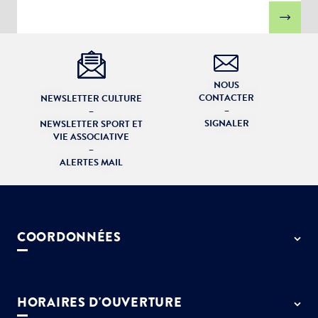
NOUS
CONTACTER
NEWSLETTER CULTURE
–
–
SIGNALER
NEWSLETTER SPORT ET
VIE ASSOCIATIVE
–
ALERTES MAIL
COORDONNÉES
50 rue de Paris - 77127 Lieusaint
01 64 13 55 55
HORAIRES D'OUVERTURE