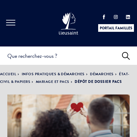
PORTAIL FAMILLES
INFOS
PRATIQUES &
ACTUALITÉS &
ACCUEIL
INFOS PRATIQUES & DÉMARCHES
DÉMARCHES
ÉTAT-
DÉMARCHES
ÉVÈNEMENTS
CIVIL & PAPIERS
MARIAGE ET PACS
DÉPÔT DE DOSSIER PACS
DÉMOCRATIE
LA VILLE
PARTICIPATIVE