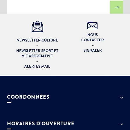
NOUS
CONTACTER
NEWSLETTER CULTURE
–
–
SIGNALER
NEWSLETTER SPORT ET
VIE ASSOCIATIVE
–
ALERTES MAIL
COORDONNÉES
50 rue de Paris - 77127 Lieusaint
01 64 13 55 55
HORAIRES D'OUVERTURE