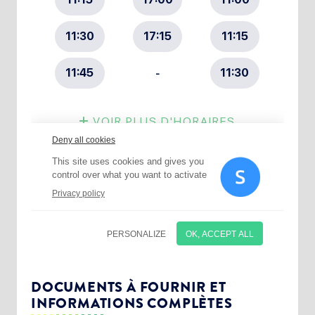
Choisissez votre abonnement :
Alertes Mail
Newsletter Culture
DOCUMENTS À FOURNIR ET
INFORMATIONS COMPLÈTES
Newsletter Sport et Vie associative