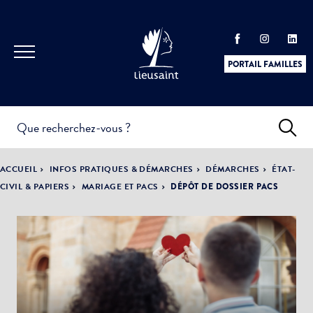
PORTAIL FAMILLES
INFOS
PRATIQUES &
ACTUALITÉS &
ACCUEIL
INFOS PRATIQUES & DÉMARCHES
DÉMARCHES
ÉTAT-
DÉMARCHES
ÉVÈNEMENTS
CIVIL & PAPIERS
MARIAGE ET PACS
DÉPÔT DE DOSSIER PACS
DÉMOCRATIE
LA VILLE
PARTICIPATIVE