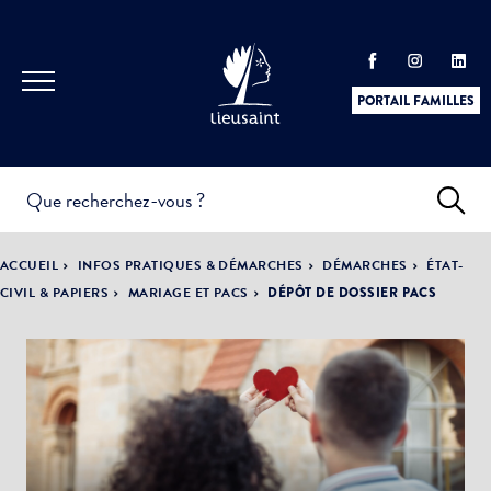
PORTAIL FAMILLES
INFOS
PRATIQUES &
ACTUALITÉS &
ACCUEIL
INFOS PRATIQUES & DÉMARCHES
DÉMARCHES
ÉTAT-
DÉMARCHES
ÉVÈNEMENTS
CIVIL & PAPIERS
MARIAGE ET PACS
DÉPÔT DE DOSSIER PACS
DÉMOCRATIE
LA VILLE
PARTICIPATIVE