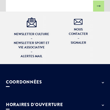
NOUS
CONTACTER
NEWSLETTER CULTURE
–
–
SIGNALER
NEWSLETTER SPORT ET
VIE ASSOCIATIVE
–
ALERTES MAIL
COORDONNÉES
50 rue de Paris - 77127 Lieusaint
01 64 13 55 55
HORAIRES D'OUVERTURE