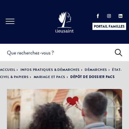
PORTAIL FAMILLES
INFOS
PRATIQUES &
ACTUALITÉS &
ACCUEIL
INFOS PRATIQUES & DÉMARCHES
DÉMARCHES
ÉTAT-
DÉMARCHES
ÉVÈNEMENTS
CIVIL & PAPIERS
MARIAGE ET PACS
DÉPÔT DE DOSSIER PACS
DÉMOCRATIE
LA VILLE
PARTICIPATIVE