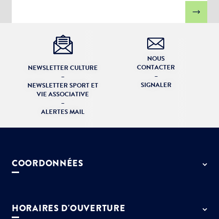
NOUS
CONTACTER
NEWSLETTER CULTURE
–
–
SIGNALER
NEWSLETTER SPORT ET
VIE ASSOCIATIVE
–
ALERTES MAIL
COORDONNÉES
50 rue de Paris - 77127 Lieusaint
01 64 13 55 55
HORAIRES D'OUVERTURE