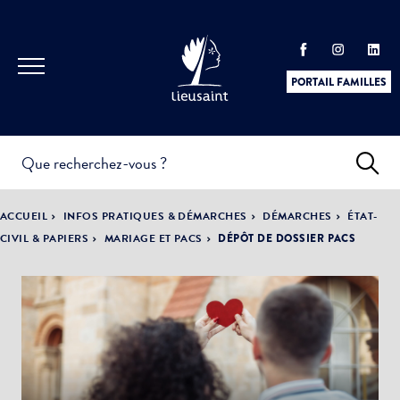
PORTAIL FAMILLES
INFOS
PRATIQUES &
ACTUALITÉS &
ACCUEIL
INFOS PRATIQUES & DÉMARCHES
DÉMARCHES
ÉTAT-
DÉMARCHES
ÉVÈNEMENTS
CIVIL & PAPIERS
MARIAGE ET PACS
DÉPÔT DE DOSSIER PACS
DÉMOCRATIE
LA VILLE
PARTICIPATIVE