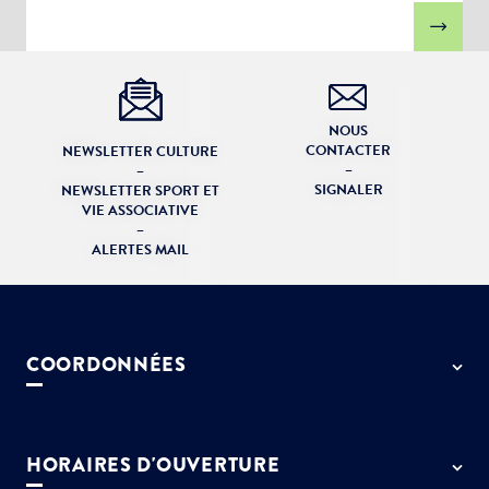
NOUS
CONTACTER
NEWSLETTER CULTURE
–
–
SIGNALER
NEWSLETTER SPORT ET
VIE ASSOCIATIVE
–
ALERTES MAIL
COORDONNÉES
50 rue de Paris - 77127 Lieusaint
01 64 13 55 55
HORAIRES D'OUVERTURE