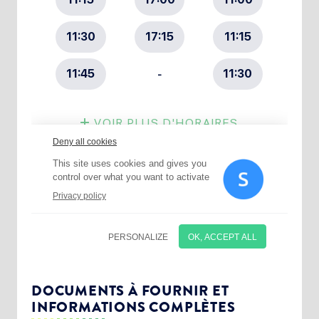
Choisissez votre abonnement :
Alertes Mail
Newsletter Culture
DOCUMENTS À FOURNIR ET
INFORMATIONS COMPLÈTES
Newsletter Sport et Vie associative