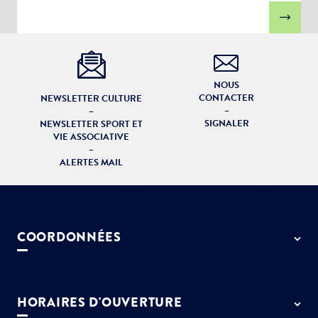
NOUS
CONTACTER
NEWSLETTER CULTURE
–
–
SIGNALER
NEWSLETTER SPORT ET
VIE ASSOCIATIVE
–
ALERTES MAIL
COORDONNÉES
50 rue de Paris - 77127 Lieusaint
01 64 13 55 55
HORAIRES D'OUVERTURE