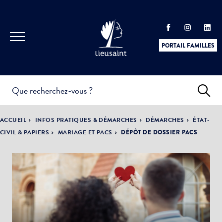
PORTAIL FAMILLES
INFOS
PRATIQUES &
ACTUALITÉS &
ACCUEIL
INFOS PRATIQUES & DÉMARCHES
DÉMARCHES
ÉTAT-
DÉMARCHES
ÉVÈNEMENTS
CIVIL & PAPIERS
MARIAGE ET PACS
DÉPÔT DE DOSSIER PACS
DÉMOCRATIE
LA VILLE
PARTICIPATIVE