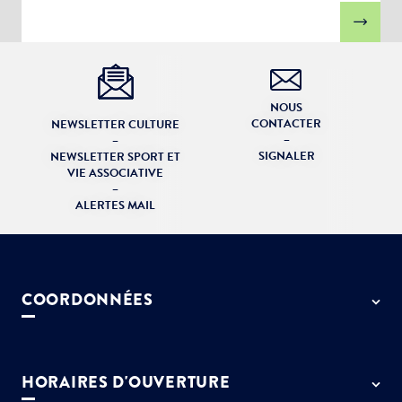
NOUS
CONTACTER
NEWSLETTER CULTURE
–
–
SIGNALER
NEWSLETTER SPORT ET
VIE ASSOCIATIVE
–
ALERTES MAIL
COORDONNÉES
50 rue de Paris - 77127 Lieusaint
01 64 13 55 55
HORAIRES D'OUVERTURE