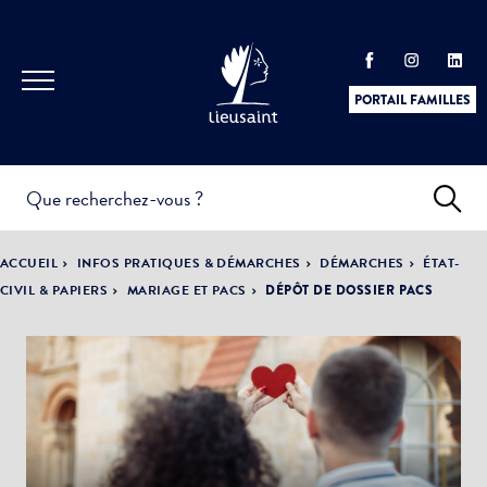
PORTAIL FAMILLES
INFOS
PRATIQUES &
ACTUALITÉS &
ACCUEIL
INFOS PRATIQUES & DÉMARCHES
DÉMARCHES
ÉTAT-
DÉMARCHES
ÉVÈNEMENTS
CIVIL & PAPIERS
MARIAGE ET PACS
DÉPÔT DE DOSSIER PACS
DÉMOCRATIE
LA VILLE
PARTICIPATIVE