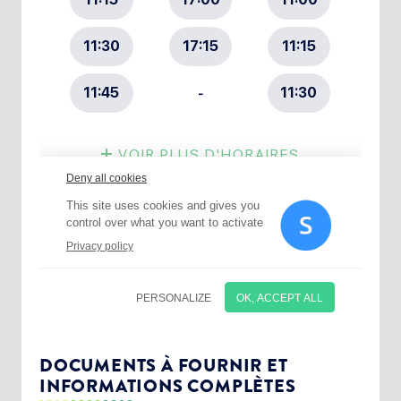
Choisissez votre abonnement :
Alertes Mail
Newsletter Culture
DOCUMENTS À FOURNIR ET
INFORMATIONS COMPLÈTES
Newsletter Sport et Vie associative