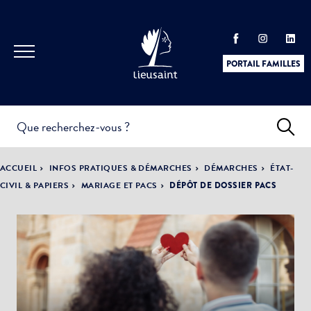
PORTAIL FAMILLES
INFOS
PRATIQUES &
ACTUALITÉS &
ACCUEIL
INFOS PRATIQUES & DÉMARCHES
DÉMARCHES
ÉTAT-
DÉMARCHES
ÉVÈNEMENTS
CIVIL & PAPIERS
MARIAGE ET PACS
DÉPÔT DE DOSSIER PACS
DÉMOCRATIE
LA VILLE
PARTICIPATIVE