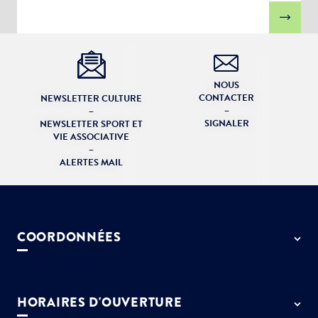
NOUS
CONTACTER
NEWSLETTER CULTURE
–
–
SIGNALER
NEWSLETTER SPORT ET
VIE ASSOCIATIVE
–
ALERTES MAIL
COORDONNÉES
50 rue de Paris - 77127 Lieusaint
01 64 13 55 55
HORAIRES D'OUVERTURE