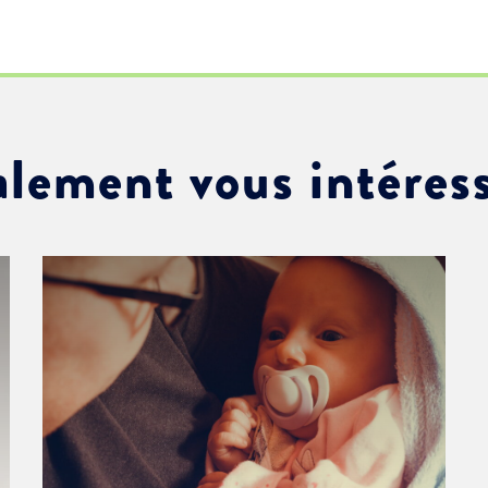
alement vous intéres
ment :
ciative