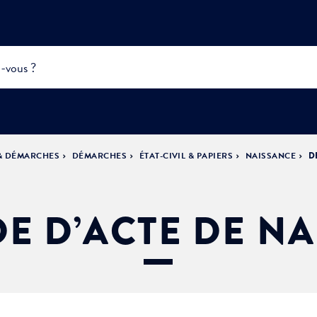
 & DÉMARCHES
DÉMARCHES
ÉTAT-CIVIL & PAPIERS
NAISSANCE
D
INFOS
PRATIQUES &
ACTUALITÉS &
DÉMOCRATIE
DÉMARCHES
ÉVÈNEMENTS
LA VILLE
PARTICIPATIVE
E D’ACTE DE NA