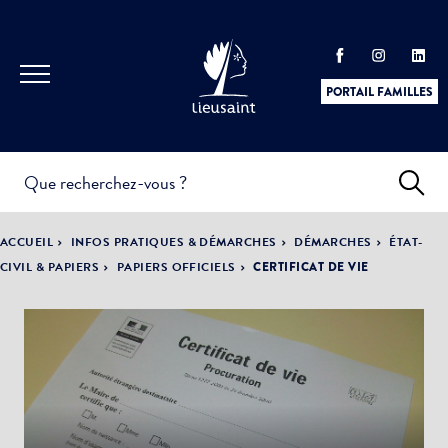
PORTAIL FAMILLES
INFOS
PRATIQUES &
ACTUALITÉS &
ACCUEIL
INFOS PRATIQUES & DÉMARCHES
DÉMARCHES
ÉTAT-
DÉMARCHES
ÉVÈNEMENTS
CIVIL & PAPIERS
PAPIERS OFFICIELS
CERTIFICAT DE VIE
DÉMOCRATIE
LA VILLE
PARTICIPATIVE