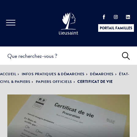
PORTAIL FAMILLES
INFOS
PRATIQUES &
ACTUALITÉS &
ACCUEIL
INFOS PRATIQUES & DÉMARCHES
DÉMARCHES
ÉTAT-
DÉMARCHES
ÉVÈNEMENTS
CIVIL & PAPIERS
PAPIERS OFFICIELS
CERTIFICAT DE VIE
DÉMOCRATIE
LA VILLE
PARTICIPATIVE