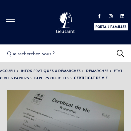
PORTAIL FAMILLES
INFOS
PRATIQUES &
ACTUALITÉS &
ACCUEIL
INFOS PRATIQUES & DÉMARCHES
DÉMARCHES
ÉTAT-
DÉMARCHES
ÉVÈNEMENTS
CIVIL & PAPIERS
PAPIERS OFFICIELS
CERTIFICAT DE VIE
DÉMOCRATIE
LA VILLE
PARTICIPATIVE