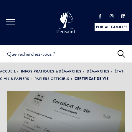
PORTAIL FAMILLES
INFOS
PRATIQUES &
ACTUALITÉS &
ACCUEIL
INFOS PRATIQUES & DÉMARCHES
DÉMARCHES
ÉTAT-
DÉMARCHES
ÉVÈNEMENTS
CIVIL & PAPIERS
PAPIERS OFFICIELS
CERTIFICAT DE VIE
DÉMOCRATIE
LA VILLE
PARTICIPATIVE